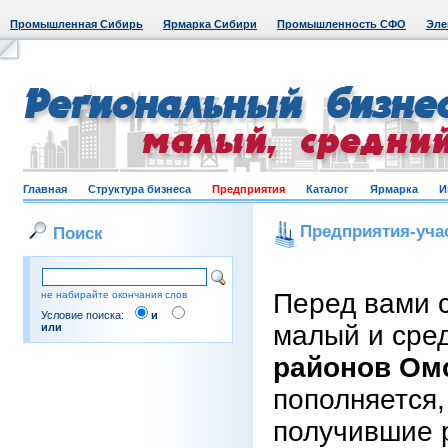
Промышленная Сибирь
Ярмарка Сибири
Промышленность СФО
Эле
Главная
Структура бизнеса
Предприятия
Каталог
Ярмарка
И
Предприятия-уча
Поиск
Перед вами 
не набирайте окончания слов
Условие поиска:
и
малый и сре
или
районов Ом
пополняется,
получившие 