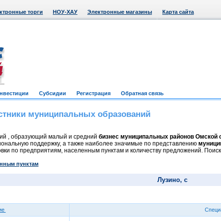
ктронные торги
НОУ-ХАУ
Электронные магазины
Карта сайта
нвестиции
Субсидии
Регистрация
Обратная связь
стники муниципальных образований
ий , образующий малый и средний
бизнес муниципальных районов Омской 
ональную поддержку, а также наиболее значимые по представлению
муници
вки по предприятиям, населенным пунктам и количеству предложений. Поиск
енным пунктам
Лузино, с
ие
Специ