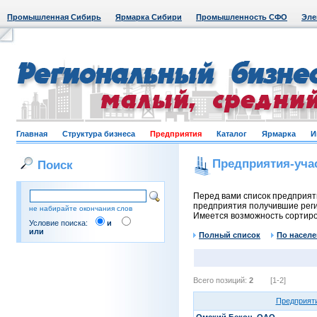
Промышленная Сибирь
Ярмарка Сибири
Промышленность СФО
Эле
Главная
Структура бизнеса
Предприятия
Каталог
Ярмарка
И
Предприятия-уча
Поиск
Перед вами список предприят
предприятия получившие реги
не набирайте окончания слов
Имеется возможность сортиро
Условие поиска:
и
или
Полный список
По насел
Всего позиций:
2
[1-2]
Предприят