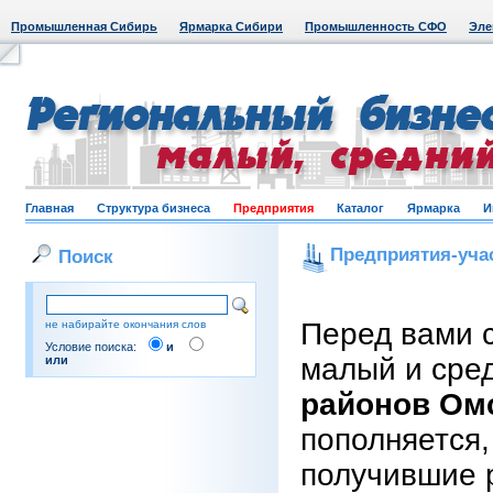
Промышленная Сибирь
Ярмарка Сибири
Промышленность СФО
Эле
Главная
Структура бизнеса
Предприятия
Каталог
Ярмарка
И
Предприятия-уча
Поиск
Перед вами 
не набирайте окончания слов
Условие поиска:
и
малый и сре
или
районов Ом
пополняется,
получившие 