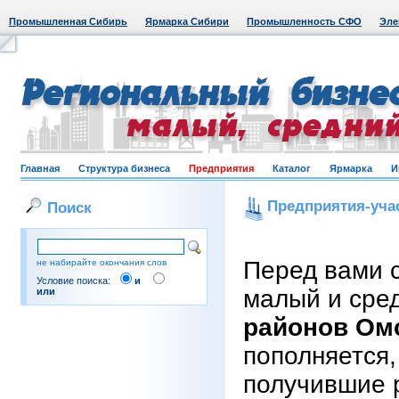
Промышленная Сибирь
Ярмарка Сибири
Промышленность СФО
Эле
Главная
Структура бизнеса
Предприятия
Каталог
Ярмарка
И
Предприятия-уча
Поиск
Перед вами 
не набирайте окончания слов
Условие поиска:
и
малый и сре
или
районов Ом
пополняется,
получившие 