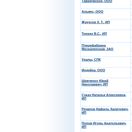
Таврическое, ООО
Альянс, ООО
Жунусов Х. Т., ИП
Тонких В.С., ИП
Птицефабрика
Москаленская, ЗАО
Уралы, СПК
Индейка, ООО
Шевченко Юрий
Николаевич, ИП
Сукач Наталья Алексеевна,
ИП
Речапов Нафиль Халитович,
ИП
Попов Игорь Анатольевич,
ИП