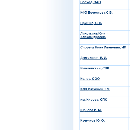
Восход, ЗАО
КФХ Боченкова С.В.
Пришиб, СПК
Лихоткина Юлия
Александровна
Спорыш Нина Ивановна, ИП
Дзигилевич Е. И.
Рыжковский, СПК
Колос, ООО
КФХ Вяткиной Т.М.
им. Кирова, СПК
Юрьева И. М.
Кучелков Ю. О.