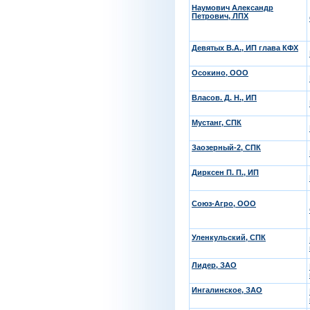
Наумович Александр
Петрович, ЛПХ
Девятых В.А., ИП глава КФХ
Осокино, ООО
Власов. Д. Н., ИП
Мустанг, СПК
Заозерный-2, СПК
Дирксен П. П., ИП
Союз-Агро, ООО
Уленкульский, СПК
Лидер, ЗАО
Ингалинское, ЗАО