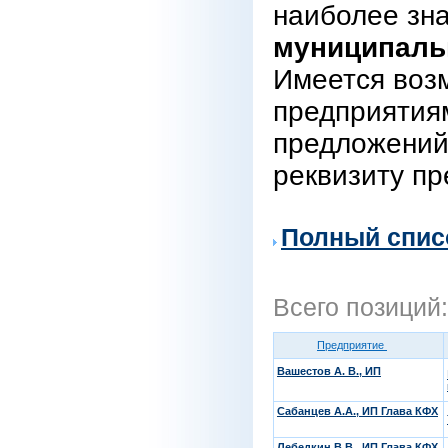
наиболее зн
муниципаль
Имеется воз
предприятиям
предложений
реквизиту пр
Полный спис
Всего позиций
Предприятие
Вашестов А. В., ИП
Сабанцев А.А., ИП Глава КФХ
Лебедкин В.В., ИП Глава КФХ