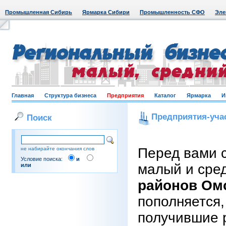
Промышленная Сибирь
Ярмарка Сибири
Промышленность СФО
Эле
Главная
Структура бизнеса
Предприятия
Каталог
Ярмарка
И
Предприятия-уча
Поиск
Перед вами 
не набирайте окончания слов
Условие поиска:
и
малый и сре
или
районов Ом
пополняется,
получившие 