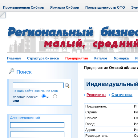
Промышленная Сибирь
Ярмарка Сибири
Промышленность СФО
Эле
Главная
Структура бизнеса
Предприятия
Каталог
Ярмарка
И
Предприятие
Омской област
Поиск
Индивидуальный 
не набирайте окончания слов
Реквизиты
Статистика
Условие поиска:
и
или
Предприятие:
ИП
Страна:
Ро
Для предприятий
Регион:
Ом
Город:
Ис
Адрес:
Ис
Руководитель:
Су