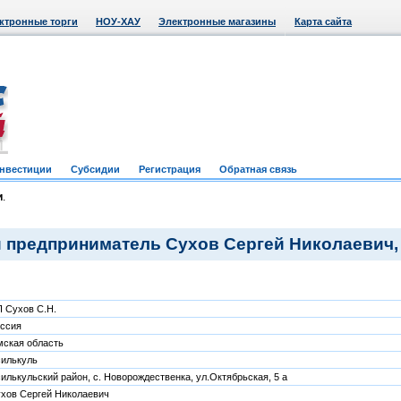
ктронные торги
НОУ-ХАУ
Электронные магазины
Карта сайта
нвестиции
Субсидии
Регистрация
Обратная связь
и
.
предприниматель Сухов Сергей Николаевич,
 Сухов С.Н.
ссия
ская область
илькуль
илькульский район, с. Новорождественка, ул.Октябрьская, 5 а
хов Сергей Николаевич