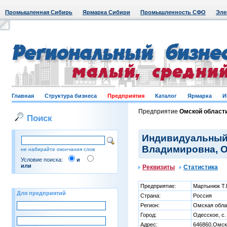
Промышленная Сибирь
Ярмарка Сибири
Промышленность СФО
Эле
Главная
Структура бизнеса
Предприятия
Каталог
Ярмарка
И
Предприятие
Омской област
Поиск
Индивидуальный
Владимировна, О
не набирайте окончания слов
Условие поиска:
и
или
Реквизиты
Статистика
Предприятие:
Мартынюк Т.
Для предприятий
Страна:
Россия
Регион:
Омская обла
Город:
Одесское, с.
Адрес:
646860,Омск