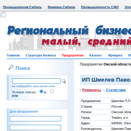
Промышленная Сибирь
Ярмарка Сибири
Промышленность СФО
Эле
Главная
Структура бизнеса
Предприятия
Каталог
Ярмарка
И
Предприятие
Омской област
Поиск
ИП Шмелев Павел 
не набирайте окончания слов
Реквизиты
Статистика
Условие поиска:
и
или
Предприятие:
Шмелев П.П.
Страна:
Россия
Для предприятий
Регион:
Омская обла
Город:
Тевриз, р.п.
Адрес:
646560, Омск
Руководитель:
Шмелев Пав